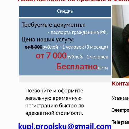
Скидка
Требуемые документы:
- паспорта гражданина РФ;
Цена наших услугу:
от 8 000
рублей - 1 человек (3 месяца)
от 7 000
рублей - 1 человек
Бесплатно
дети
Конта
Позвоните и оформите
легальную временную
Уважаем
регистрацию быстро по
Электр
адекватной стоимости.
Telegra
kupi.propisku@gmail.com