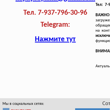
Тел: 7-
Тел. 7-937-796-30-96
ВАЖНО
загруже
Telegram:
обращен
на кон
исключ
Нажмите тут
функцио
ВНИМАНИ
Актуаль
Со
Мы в социальных сетях: